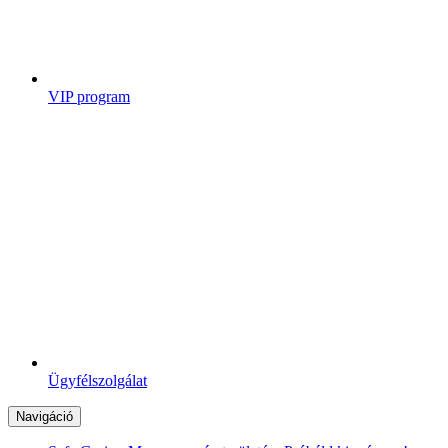
VIP program
Ügyfélszolgálat
Navigáció