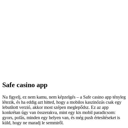
Safe casino app
Na figyelj, ez nem kamu, nem képzelgés – a Safe casino app tényleg
létezik, és ha eddig azt hitted, hogy a mobilos kaszinózás csak egy
lebutított verzió, akkor most szépen meglepődsz. Ez az app
konkrétan úgy van összerakva, mint egy kis mobil paradicsom:
gyors, pofás, minden egy helyen van, és még push értesítéseket is
küld, hogy ne maradj le semmiről.