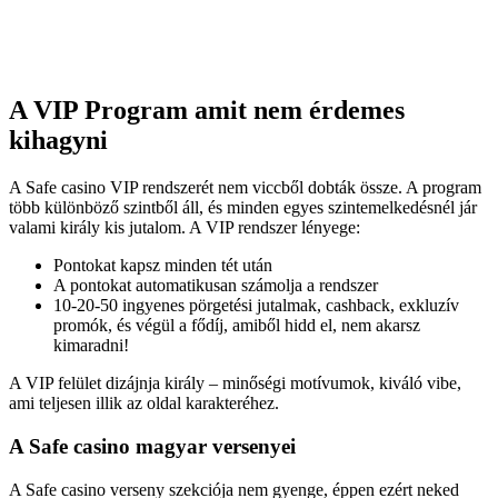
A VIP Program amit nem érdemes
kihagyni
A Safe casino VIP rendszerét nem viccből dobták össze. A program
több különböző szintből áll, és minden egyes szintemelkedésnél jár
valami király kis jutalom. A VIP rendszer lényege:
Pontokat kapsz minden tét után
A pontokat automatikusan számolja a rendszer
10-20-50 ingyenes pörgetési jutalmak, cashback, exkluzív
promók, és végül a fődíj, amiből hidd el, nem akarsz
kimaradni!
A VIP felület dizájnja király – minőségi motívumok, kiváló vibe,
ami teljesen illik az oldal karakteréhez.
A Safe casino magyar versenyei
A Safe casino verseny szekciója nem gyenge, éppen ezért neked