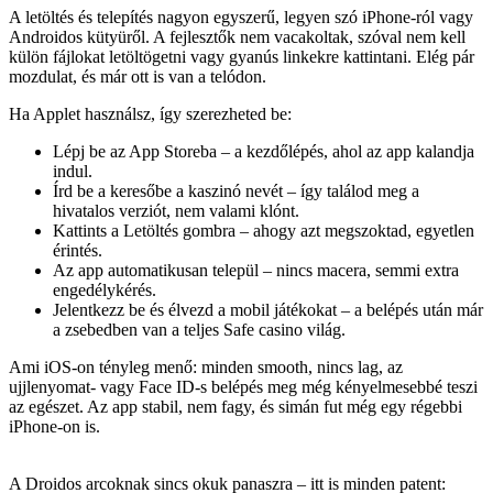
A letöltés és telepítés nagyon egyszerű, legyen szó iPhone-ról vagy
Androidos kütyüről. A fejlesztők nem vacakoltak, szóval nem kell
külön fájlokat letöltögetni vagy gyanús linkekre kattintani. Elég pár
mozdulat, és már ott is van a telódon.
Ha Applet használsz, így szerezheted be:
Lépj be az App Storeba – a kezdőlépés, ahol az app kalandja
indul.
Írd be a keresőbe a kaszinó nevét – így találod meg a
hivatalos verziót, nem valami klónt.
Kattints a Letöltés gombra – ahogy azt megszoktad, egyetlen
érintés.
Az app automatikusan települ – nincs macera, semmi extra
engedélykérés.
Jelentkezz be és élvezd a mobil játékokat – a belépés után már
a zsebedben van a teljes Safe casino világ.
Ami iOS-on tényleg menő: minden smooth, nincs lag, az
ujjlenyomat- vagy Face ID-s belépés meg még kényelmesebbé teszi
az egészet. Az app stabil, nem fagy, és simán fut még egy régebbi
iPhone-on is.
A Droidos arcoknak sincs okuk panaszra – itt is minden patent: