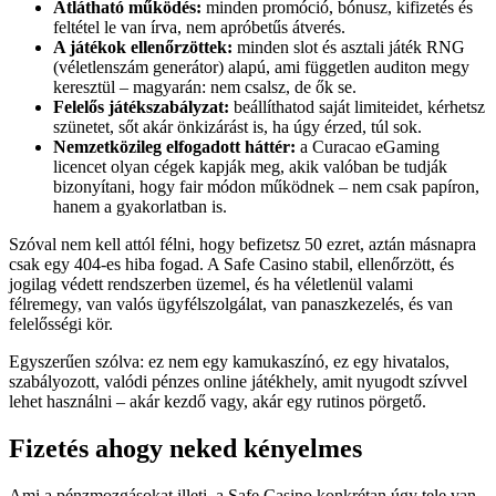
Átlátható működés:
minden promóció, bónusz, kifizetés és
feltétel le van írva, nem apróbetűs átverés.
A játékok ellenőrzöttek:
minden slot és asztali játék RNG
(véletlenszám generátor) alapú, ami független auditon megy
keresztül – magyarán: nem csalsz, de ők se.
Felelős játékszabályzat:
beállíthatod saját limiteidet, kérhetsz
szünetet, sőt akár önkizárást is, ha úgy érzed, túl sok.
Nemzetközileg elfogadott háttér:
a Curacao eGaming
licencet olyan cégek kapják meg, akik valóban be tudják
bizonyítani, hogy fair módon működnek – nem csak papíron,
hanem a gyakorlatban is.
Szóval nem kell attól félni, hogy befizetsz 50 ezret, aztán másnapra
csak egy 404-es hiba fogad. A Safe Casino stabil, ellenőrzött, és
jogilag védett rendszerben üzemel, és ha véletlenül valami
félremegy, van valós ügyfélszolgálat, van panaszkezelés, és van
felelősségi kör.
Egyszerűen szólva: ez nem egy kamukaszínó, ez egy hivatalos,
szabályozott, valódi pénzes online játékhely, amit nyugodt szívvel
lehet használni – akár kezdő vagy, akár egy rutinos pörgető.
Fizetés ahogy neked kényelmes
Ami a pénzmozgásokat illeti, a Safe Casino konkrétan úgy tele van