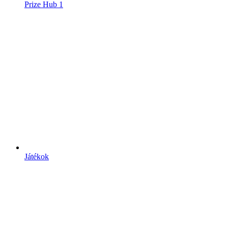
Prize Hub
1
Játékok