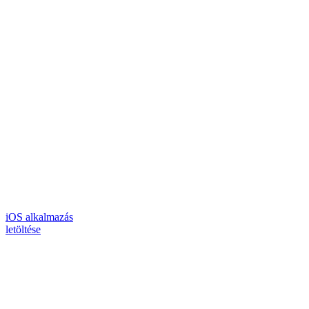
iOS alkalmazás
letöltése