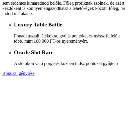
sem érdemes kimaradnod belőle. Főleg profiknak szólnak, de azért
kezdőként is könnyen eligazodhatsz a lehetőségek között, főleg, ha
tudod mit akarsz.
Luxury Table Battle
Fogadj asztali játékokra, gyűjts pontokat és mássz felfelé a
több, mint 100 000 FT-os nyereményért.
Oracle Slot Race
A slotokon való pörgetés közben tudsz pontokat gyűjteni
Bónusz igénylése