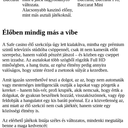
változata.
Baccarat Mini
Alacsonyabb kaszinó előny,
mint más asztali játékoknál.
Élőben mindig más a vibe
A Safe casino élő szekciója úgy lett kialakítva, mintha egy prémium
szintű televíziós stúdióba csöppennél, csak itt nem kamerák előtt
szerepelsz, hanem valódi pénzért játszol – és közben egy cseppet
sem izzadsz. Az asztalokat több szögből rögzítik Full HD
minőségben, a hang tiszta, az egész élmény pedig annyira
valóságos, hogy szinte érzed a zsetonok súlyát a kezedben.
Amit igazán szerethetővé teszi a dolgot, az az, hogy nem automaták
vagy mesterséges intelligenciák osztják a lapokat vagy pörgetik a
kereket – hanem hús-vér, profi krupiék, akik nemcsak, hogy értik a
dolgukat, de gyakran beszélnek hozzád, visszaköszönnek, vagy épp
feldobják a hangulatot egy kis baráti poénnal. Ez a közvetlenség az,
ami miatt az élő szekció nem csak játéktér, hanem szinte egy
közösségi élmény is.
Az elérhető játékok listája széles és változatos, mindenki megtalálja
benne a maga kedvencét: