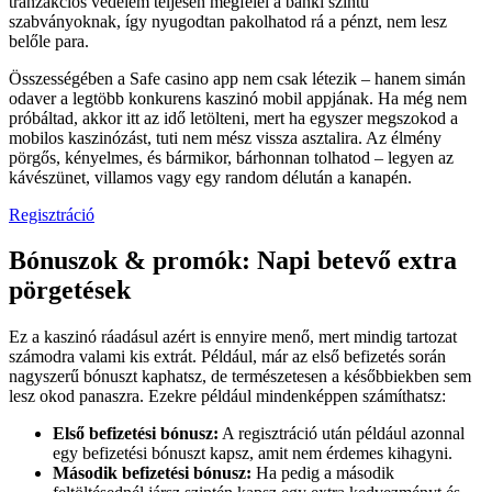
tranzakciós védelem teljesen megfelel a banki szintű
szabványoknak, így nyugodtan pakolhatod rá a pénzt, nem lesz
belőle para.
Összességében a Safe casino app nem csak létezik – hanem simán
odaver a legtöbb konkurens kaszinó mobil appjának. Ha még nem
próbáltad, akkor itt az idő letölteni, mert ha egyszer megszokod a
mobilos kaszinózást, tuti nem mész vissza asztalira. Az élmény
pörgős, kényelmes, és bármikor, bárhonnan tolhatod – legyen az
kávészünet, villamos vagy egy random délután a kanapén.
Regisztráció
Bónuszok & promók: Napi betevő extra
pörgetések
Ez a kaszinó ráadásul azért is ennyire menő, mert mindig tartozat
számodra valami kis extrát. Például, már az első befizetés során
nagyszerű bónuszt kaphatsz, de természetesen a későbbiekben sem
lesz okod panaszra. Ezekre például mindenképpen számíthatsz:
Első befizetési bónusz:
A regisztráció után például azonnal
egy befizetési bónuszt kapsz, amit nem érdemes kihagyni.
Második befizetési bónusz:
Ha pedig a második