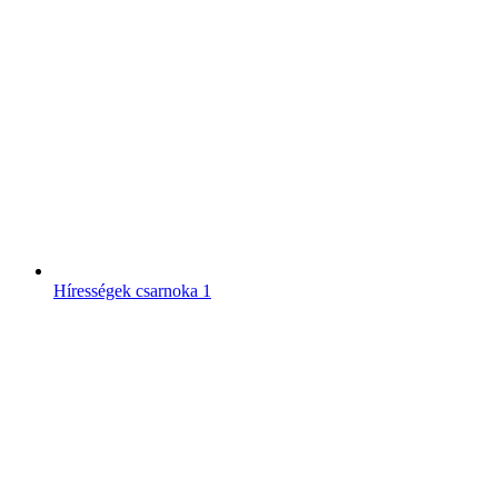
Hírességek csarnoka
1