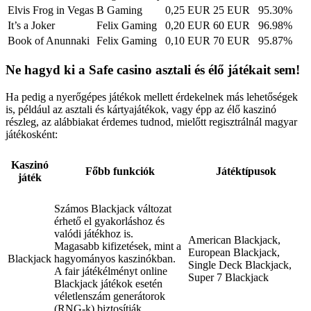
Elvis Frog in Vegas
B Gaming
0,25 EUR
25 EUR
95.30%
It’s a Joker
Felix Gaming
0,20 EUR
60 EUR
96.98%
Book of Anunnaki
Felix Gaming
0,10 EUR
70 EUR
95.87%
Ne hagyd ki a Safe casino asztali és élő játékait sem!
Ha pedig a nyerőgépes játékok mellett érdekelnek más lehetőségek
is, például az asztali és kártyajátékok, vagy épp az élő kaszinó
részleg, az alábbiakat érdemes tudnod, mielőtt regisztrálnál magyar
játékosként:
Kaszinó
Főbb funkciók
Játéktípusok
játék
Számos Blackjack változat
érhető el gyakorláshoz és
valódi játékhoz is.
American Blackjack,
Magasabb kifizetések, mint a
European Blackjack,
Blackjack
hagyományos kaszinókban.
Single Deck Blackjack,
A fair játékélményt online
Super 7 Blackjack
Blackjack játékok esetén
véletlenszám generátorok
(RNG-k) biztosítják.